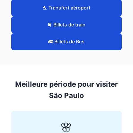
🛬 Transfert aéroport
🚆 Billets de train
🚌 Billets de Bus
Meilleure période pour visiter
São Paulo
🌸