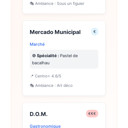
🎭 Ambiance : Sous un figuier
Mercado Municipal
€
Marché
🍲 Spécialité :
Pastel de
bacalhau
📍 Centro
⭐ 4.6/5
🎭 Ambiance : Art déco
D.O.M.
€€€
Gastronomique