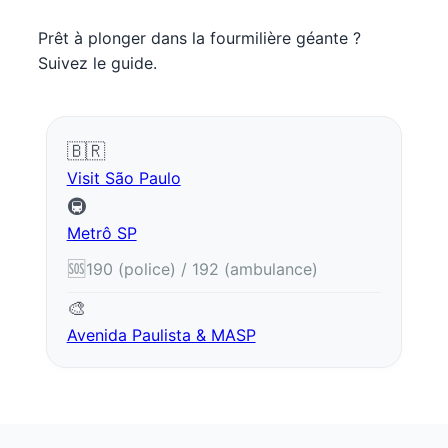
Prêt à plonger dans la fourmilière géante ?
Suivez le guide.
🇧🇷
Visit São Paulo
🚇
Metrô SP
🆘
190 (police) / 192 (ambulance)
🎨
Avenida Paulista & MASP