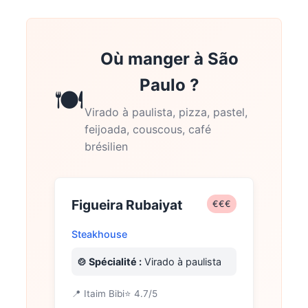
Où manger à São
Paulo ?
🍽️
Virado à paulista, pizza, pastel,
feijoada, couscous, café
brésilien
Figueira Rubaiyat
€€€
Steakhouse
🍲 Spécialité :
Virado à paulista
📍 Itaim Bibi
⭐ 4.7/5