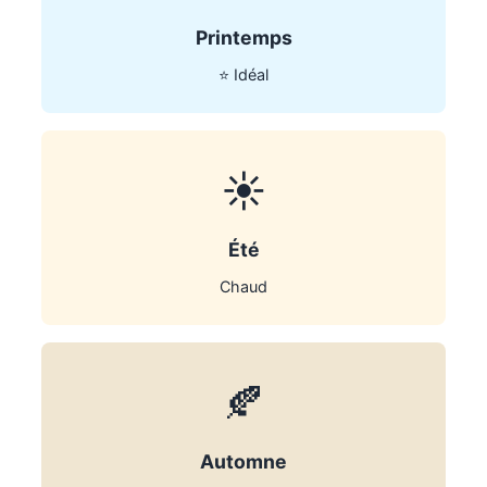
Printemps
⭐ Idéal
☀️
Été
Chaud
🍂
Automne