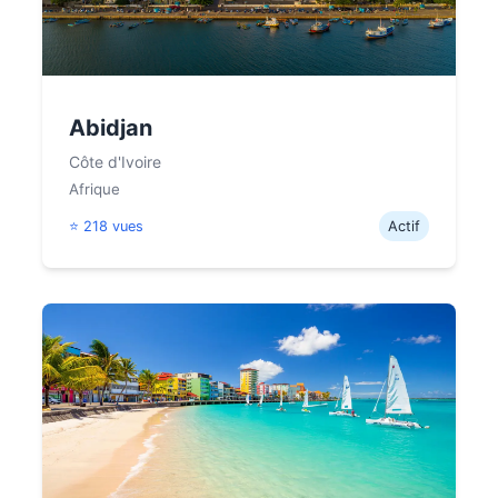
Abidjan
Côte d'Ivoire
Afrique
⭐ 218 vues
Actif