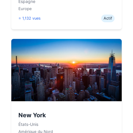
Espagne
Europe
⭐ 1,132 vues
Actif
New York
États-Unis
Amérique du Nord