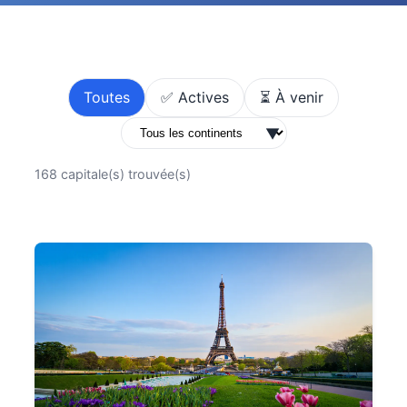
Toutes
✅ Actives
⏳ À venir
▼
168 capitale(s) trouvée(s)